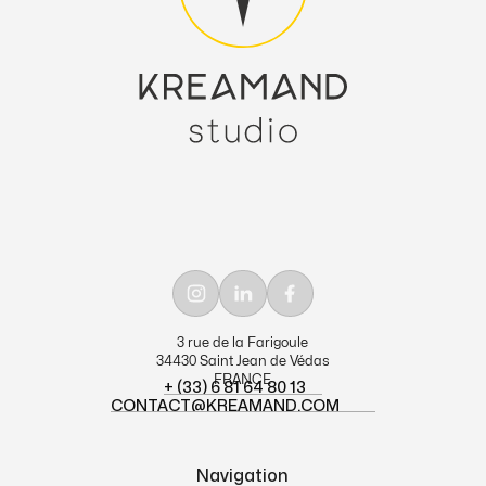
3 rue de la Farigoule
34430 Saint Jean de Védas
FRANCE
+ (33) 6 81 64 80 13
CONTACT@KREAMAND.COM
+ (33) 6 81 64 80 13
CONTACT@KREAMAND.COM
Navigation