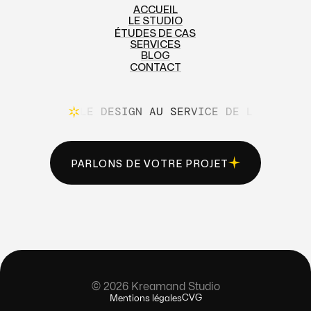
ACCUEIL
LE STUDIO
ACCUEIL
ÉTUDES DE CAS
LE STUDIO
SERVICES
ÉTUDES DE CAS
BLOG
SERVICES
CONTACT
BLOG
CONTACT
LE DESIGN AU SERVICE DE L'INTENTI
PARLONS DE VOTRE PROJET
PARLONS DE VOTRE PROJET
© 2026 Kreamand Studio
CVG
Mentions légales
CVG
Mentions légales