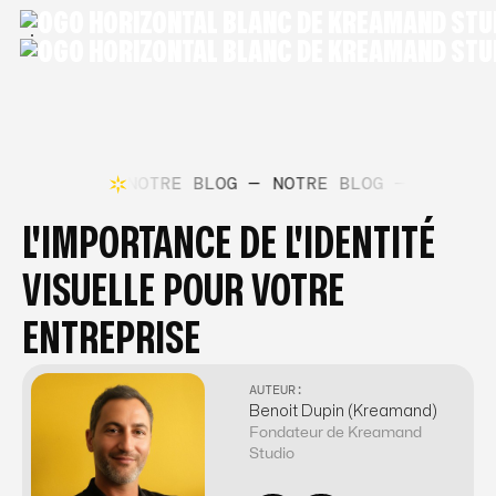
OTRE BLOG —
NOTRE BLOG —
NOTRE BLOG —
NOTRE 
L'IMPORTANCE DE L'IDENTITÉ
VISUELLE POUR VOTRE
ENTREPRISE
AUTEUR:
Benoit Dupin (Kreamand)
Fondateur de Kreamand
Studio