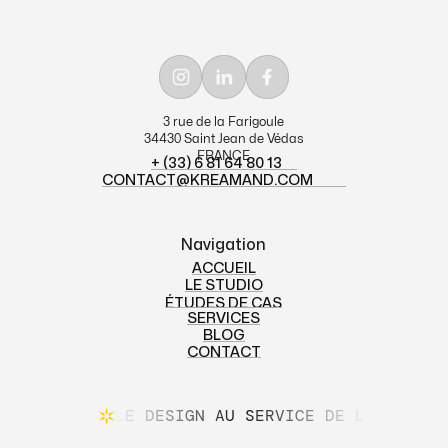
3 rue de la Farigoule
34430 Saint Jean de Védas
FRANCE
+ (33) 6 81 64 80 13
CONTACT@KREAMAND.COM
+ (33) 6 81 64 80 13
CONTACT@KREAMAND.COM
Navigation
ACCUEIL
LE STUDIO
ACCUEIL
ÉTUDES DE CAS
LE STUDIO
SERVICES
ÉTUDES DE CAS
BLOG
SERVICES
CONTACT
BLOG
CONTACT
LE DESIGN AU SERVICE DE L'INTENTI